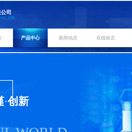
限公
司
L
CO., LTD
介
产品中心
新闻动态
在线留言
谨
·
创新