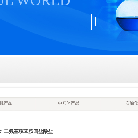
UL WORLD
机产品
中间体产品
石油
,3'-二氨基联苯胺四盐酸盐