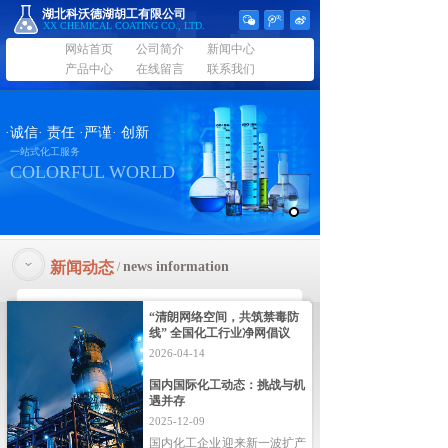
湖北科沃德湖胡工有限公司
XX CHEMICAL COATING CO., LTD.
网站首页
公司简介
新闻中心
产品中心
在线留言
联系我们
·
诚信· 责任
·严谨
·
创新
一站式化工服务
COLORFUL WORLD
新闻动态
news information
/
“清朗网络空间，共筑禁毒防
线” 全国化工行业净网倡议
2026-04-14
国内国际化工动态：挑战与机
遇并存
2025-12-09
国内化工企业迎来新一波扩产